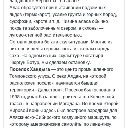
ландшафте мерзлоты - на аласе.
Алас образуется при вытаивании подземных
льдов (термокарст), усадке грунта и горных пород,
суффозии, карсте и т. д. Низина аласа обычно
покрыта заболоченным озером, а склоны —
лугово-степной растительностью..
Сегодня дорога богата скульптурами. Многие из
них посвящены героям эпоса и сказкам народа
саха. На одном из них, скульптуре богатыря
Нюргун Ботур, мы сделаем остановку.
Поселок Хандыга
— это центр промышленного
Томпонского улуса. С реки Алдан, на которой
расположен поселок, начинается бывшая
территория «Дальстроя». Поселок был основан в
1938 году как база для строительства Колымской
трассы в направлении Магадана. Во время Второй
мировой войны здесь был построен аэродром для
Аляскинско-Сибирского воздушного маршрута, по
которому американские самолёты по ленд-лизу