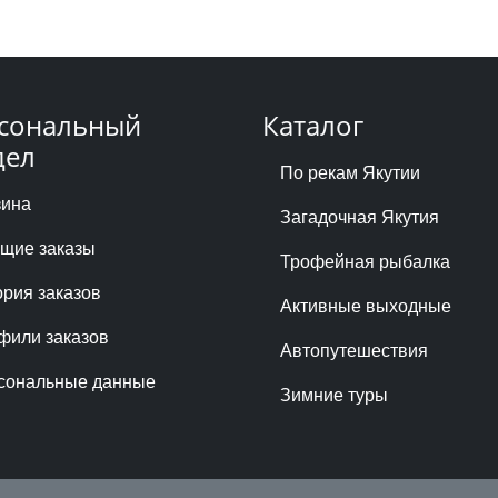
сональный
Каталог
дел
По рекам Якутии
зина
Загадочная Якутия
ущие заказы
Трофейная рыбалка
ория заказов
Активные выходные
фили заказов
Автопутешествия
сональные данные
Зимние туры